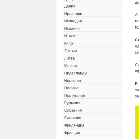
до
Дания
Ирландия
Ап
мо
Исландия
го
Испания
Италия
С
Кипр
од
Латвия
ск
Литва
Ср
Мальта
о
Нидерланды
Норвегия
Вы
Польша
за
Португалия
sa
Румыния
Словения
Словакия
Финляндия
Франция