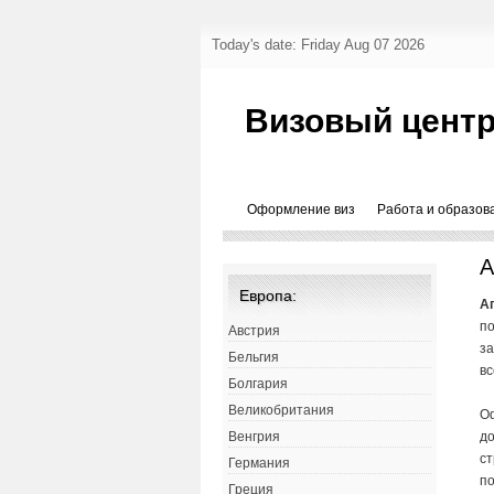
Today's date: Friday Aug 07 2026
Визовый центр
Оформление виз
Работа и образов
А
Европа:
А
по
Австрия
з
Бельгия
вс
Болгария
Великобритания
Оф
до
Венгрия
ст
Германия
по
Греция