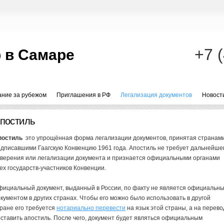
+7 
 в Самаре
ание за рубежом
Приглашения в РФ
Легализация документов
Новост
постиль
постиль
это упрощённая форма легализации документов, принятая странам
дписавшими Гаагскую Конвенцию 1961 года. Апостиль не требует дальнейше
аверения или легализации документа и признается официальными органами
ех государств-участников Конвенции.
ициальный документ, выданный в России, по факту не является официальн
кументом в других странах. Чтобы его можно было использовать в другой
ране его требуется
нотариально перевести
на язык этой страны, а на перево
ставить апостиль. После чего, документ будет являться официальным