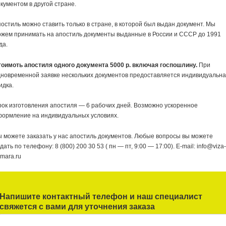
кументом в другой стране.
остиль можно ставить только в стране, в которой был выдан документ. Мы
жем принимать на апостиль документы выданные в России и СССР до 1991
да.
тоимоть апостиля одного документа 5000 р. включая госпошлину.
При
новременной заявке нескольких документов предоставляется индивидуальн
идка.
ок изготовления апостиля — 6 рабочих дней. Возможно ускоренное
формление на индивидуальных условиях.
 можете заказать у нас апостиль документов. Любые вопросы вы можете
дать по телефону: 8 (800) 200 30 53 ( пн — пт, 9:00 — 17:00). E-mail: info@viza
mara.ru
Напишите контактный телефон и наш специалист
свяжется с вами для уточнения заказа