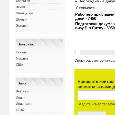
Необходимые доку
Хорватия
Чехия
Швейцария
Швеция
Эстония
Америка:
Канада
Мексика
Сроки рассмотрения з
США
Напишите контак
Азия:
свяжется с вами д
Вьетнам
Индия
Индонезия
Введите номер телефо
Китай