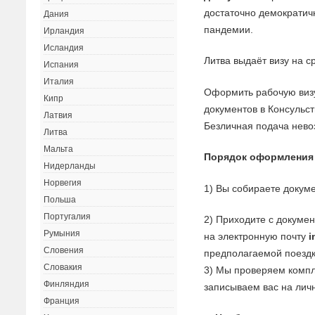
достаточно демократич
Дания
пандемии.
Ирландия
Исландия
Литва выдаёт визу на ср
Испания
Италия
Оформить рабочую виз
Кипр
документов в Консульст
Латвия
Безличная подача нево
Литва
Мальта
Порядок оформления
Нидерланды
Норвегия
1) Вы собираете докуме
Польша
Португалия
2) Приходите с докуме
Румыния
на электронную почту
i
Словения
предполагаемой поездк
Словакия
3) Мы проверяем компл
Финляндия
записываем вас на личн
Франция