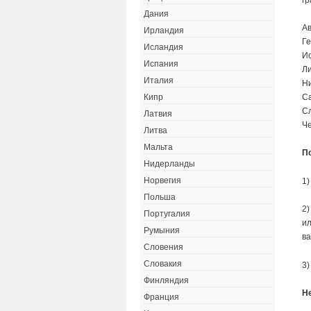
Дания
Ав
Ирландия
Ге
Исландия
Ис
Испания
Ли
Италия
Ни
Са
Кипр
Сл
Латвия
Че
Литва
Мальта
П
Нидерланды
Норвегия
1)
Польша
2)
Португалия
ил
Румыния
ва
Словения
Словакия
3)
Финляндия
Н
Франция