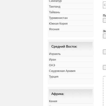
Сингапур
Таиланд
Тайвань
П
Туркменистан
Южная Корея
Япония
Э
Средний Восток:
Израиль
Иран
ОАЭ
Саудовская Аравия
Турция
Африка:
Кения