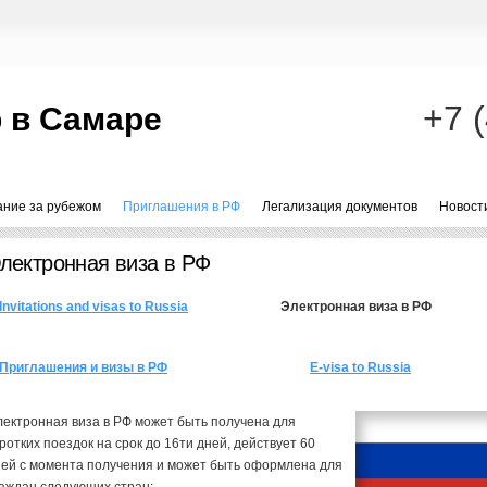
+7 
 в Самаре
ание за рубежом
Приглашения в РФ
Легализация документов
Новост
лектронная виза в РФ
Invitations and visas to Russia
Электронная виза в РФ
Приглашения и визы в РФ
E-visa to Russia
ектронная виза в РФ может быть получена для
ротких поездок на срок до 16ти дней, действует 60
ей с момента получения и может быть оформлена для
аждан следующих стран: