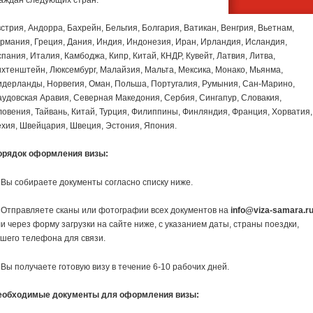
стрия, Андорра, Бахрейн, Бельгия, Болгария, Ватикан, Венгрия, Вьетнам,
рмания, Греция, Дания, Индия, Индонезия, Иран, Ирландия, Исландия,
пания, Италия, Камбоджа, Кипр, Китай, КНДР, Кувейт, Латвия, Литва,
хтенштейн, Люксембург, Малайзия, Мальта, Мексика, Монако, Мьянма,
дерланды, Норвегия, Оман, Польша, Португалия, Румыния, Сан-Марино,
удовская Аравия, Северная Македония, Сербия, Сингапур, Словакия,
овения, Тайвань, Китай, Турция, Филиппины, Финляндия, Франция, Хорватия,
хия, Швейцария, Швеция, Эстония, Япония.
орядок оформления визы:
 Вы собираете документы согласно списку ниже.
 Отправляете сканы или фотографии всех документов на
info@viza-samara.r
и через форму загрузки на сайте ниже, с указанием даты, страны поездки,
шего телефона для связи.
 Вы получаете готовую визу в течение 6-10 рабочих дней.
еобходимые документы для оформления визы: