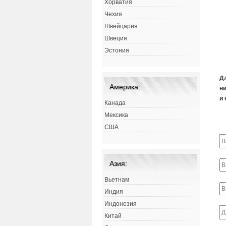
Хорватия
Чехия
Швейцария
Швеция
Эстония
Д
Америка:
ни
и 
Канада
Мексика
США
Азия:
Вьетнам
Индия
Индонезия
Китай