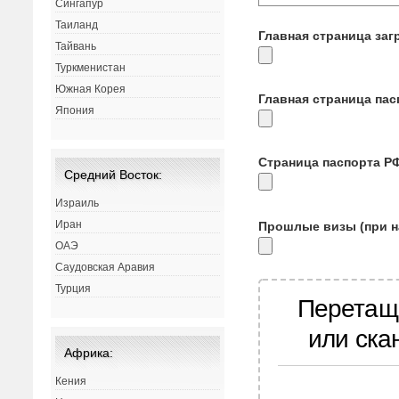
Сингапур
Таиланд
Главная страница заг
Тайвань
Туркменистан
Южная Корея
Главная страница па
Япония
Страница паспорта Р
Средний Восток:
Израиль
Иран
Прошлые визы (при н
ОАЭ
Саудовская Аравия
Турция
Перетащ
или ска
Африка:
Кения