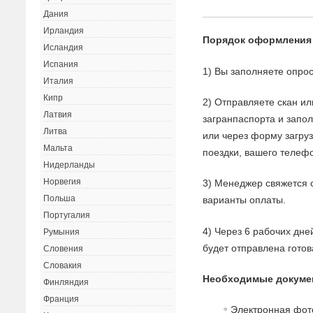
Дания
Ирландия
Порядок оформления
Исландия
Испания
1) Вы заполняете опрос
Италия
Кипр
2) Отправляете скан и
Латвия
загранпаспорта и запо
Литва
или через форму загруз
Мальта
поездки, вашего телефо
Нидерланды
Норвегия
3) Менеджер свяжется с
Польша
варианты оплаты.
Португалия
4) Через 6 рабочих дне
Румыния
будет отправлена готов
Словения
Словакия
Необходимые докуме
Финляндия
Франция
Электронная фот